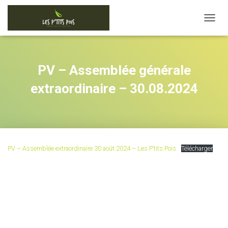
D
É
P
L
I
PV – Assemblée générale
E
R
extraordinaire – 30.08.2024
L
A
N
A
V
I
PV – Assemblée extraordinaire 30 août 2024 – Les P’tits Pois
Télécharger
G
A
T
I
O
N