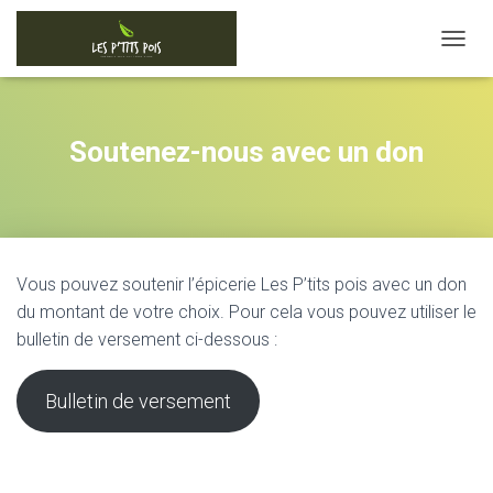
D
É
P
L
I
Soutenez-nous avec un don
E
R
L
A
N
A
Vous pouvez soutenir l’épicerie Les P’tits pois avec un don
V
I
du montant de votre choix. Pour cela vous pouvez utiliser le
G
bulletin de versement ci-dessous :
A
T
I
Bulletin de versement
O
N