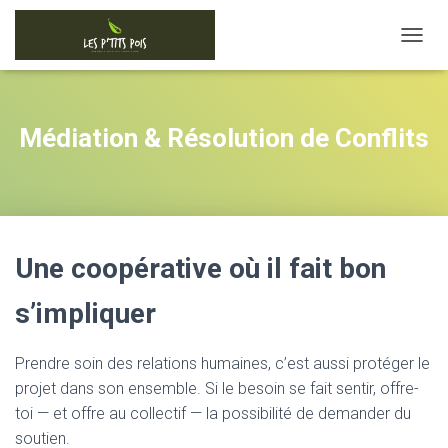
D
É
P
L
I
Médiation & Résolution de Conflits
E
R
L
A
N
A
Une coopérative où il fait bon
V
I
G
s’impliquer
A
T
I
Prendre soin des relations humaines, c’est aussi protéger le
O
projet dans son ensemble. Si le besoin se fait sentir, offre-
N
toi — et offre au collectif — la possibilité de demander du
soutien.