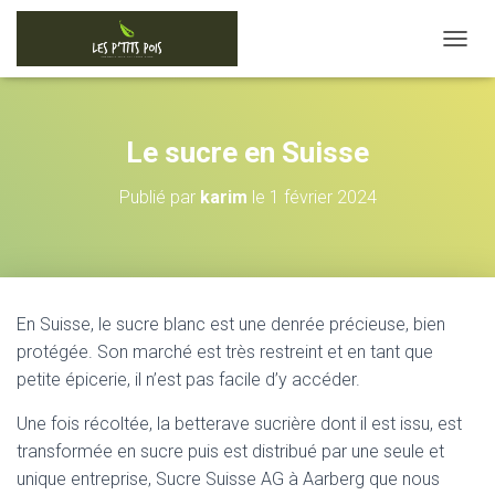
D
É
P
L
I
Le sucre en Suisse
E
R
Publié par
karim
le
1 février 2024
L
A
N
A
V
I
En Suisse, le sucre blanc est une denrée précieuse, bien
G
protégée. Son marché est très restreint et en tant que
A
T
petite épicerie, il n’est pas facile d’y accéder.
I
O
Une fois récoltée, la betterave sucrière dont il est issu, est
N
transformée en sucre puis est distribué par une seule et
unique entreprise, Sucre Suisse AG à Aarberg que nous